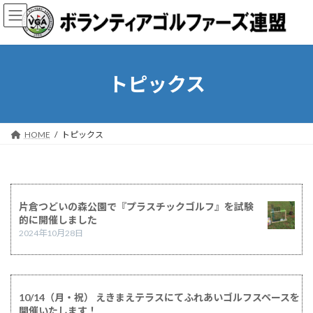
コ
ナ
ン
ビ
テ
ゲ
ン
ー
ツ
シ
へ
ョ
トピックス
ス
ン
キ
に
ッ
移
プ
動
HOME
トピックス
片倉つどいの森公園で『プラスチックゴルフ』を試験
的に開催しました
2024年10月28日
10/14（月・祝） えきまえテラスにてふれあいゴルフスペースを
開催いたします！