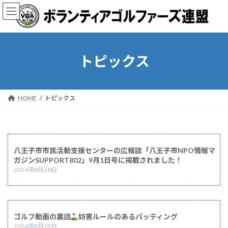
コ
ナ
ン
ビ
テ
ゲ
ン
ー
ツ
シ
へ
ョ
トピックス
ス
ン
キ
に
ッ
移
プ
動
HOME
トピックス
八王子市市民活動支援センターの広報誌「八王子市NPO情報マ
ガジンSUPPORT802」9月1日号に掲載されました！
2024年8月28日
ゴルフ動画の裏話
妨害ルールのあるパッティング
2024年8月25日