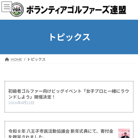
コ
ナ
ン
ビ
テ
ゲ
ン
ー
ツ
シ
へ
ョ
トピックス
ス
ン
キ
に
ッ
移
プ
動
HOME
トピックス
初級者ゴルファー向けビッグイベント「女子プロと一緒にラウ
ンドしよう」開催決定！
2026年4月22日
令和８年 八王子市民活動協議会 新年式典にて、寄付金
を贈呈されました。