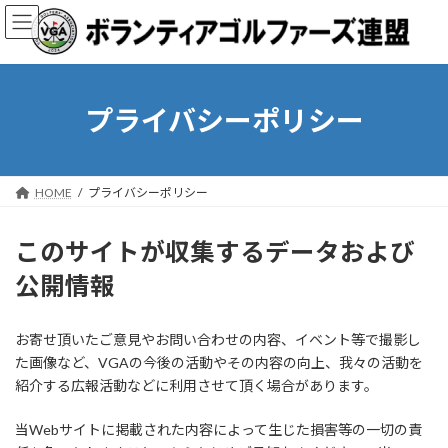
コ
ナ
ン
ビ
テ
ゲ
ン
ー
ツ
シ
へ
ョ
プライバシーポリシー
ス
ン
キ
に
ッ
移
プ
動
HOME
プライバシーポリシー
このサイトが収集するデータおよび
公開情報
お寄せ頂いたご意見やお問い合わせの内容、イベント等で撮影し
た画像など、VGAの今後の活動やその内容の向上、我々の活動を
紹介する広報活動などに利用させて頂く場合があります。
当Webサイトに掲載された内容によって生じた損害等の一切の責