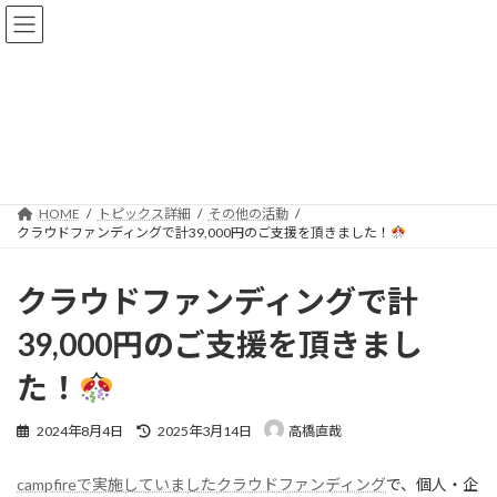
コ
ナ
ン
ビ
テ
ゲ
ン
ー
ツ
シ
へ
ョ
トピックス詳細
ス
ン
キ
に
ッ
移
プ
動
HOME
トピックス詳細
その他の活動
クラウドファンディングで計39,000円のご支援を頂きました！
クラウドファンディングで計
39,000円のご支援を頂きまし
た！
最
2024年8月4日
2025年3月14日
高橋直哉
終
更
campfireで実施していましたクラウドファンディング
で、個人・企
新