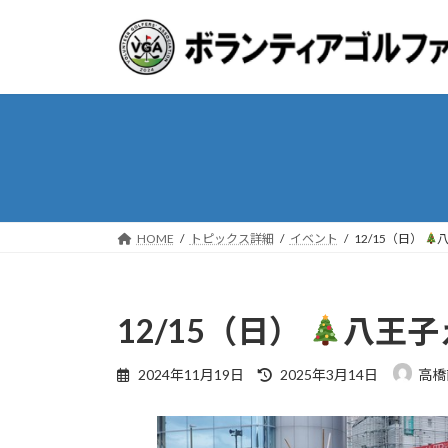
コ
ナ
ン
ビ
テ
ゲ
ン
ー
ツ
シ
へ
ョ
ス
ン
キ
に
ッ
移
プ
動
HOME
トピックス詳細
イベント
12/15（日）
12/15（日）
八王子
最
2024年11月19日
2025年3月14日
高橋
終
更
新