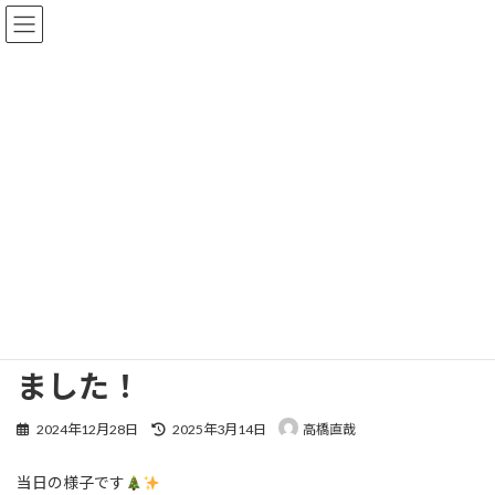
コ
ナ
ン
ビ
テ
ゲ
ン
ー
ツ
シ
へ
ョ
トピックス詳細
ス
ン
キ
に
ッ
移
プ
動
HOME
トピックス詳細
イベント
八王子えきまえテラスで『ふれあいゴルフスペース』を開催いたしました！
八王子えきまえテラスで『ふれあ
いゴルフスペース』を開催いたし
ました！
最
2024年12月28日
2025年3月14日
高橋直哉
終
更
当日の様子です
新